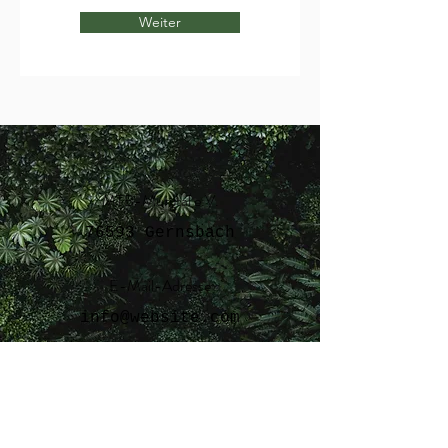
Weiter
MTB-Murgtal e.V.
76593 Gernsbach
E-Mail-Adresse
info@website.com
Social Media