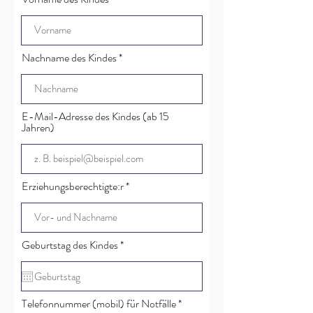
Nachname des Kindes
E-Mail-Adresse des Kindes (ab 15
Jahren)
Erziehungsberechtigte:r
r
Geburtstag des Kindes
*
e
q
u
i
r
Telefonnummer (mobil) für Notfälle
e