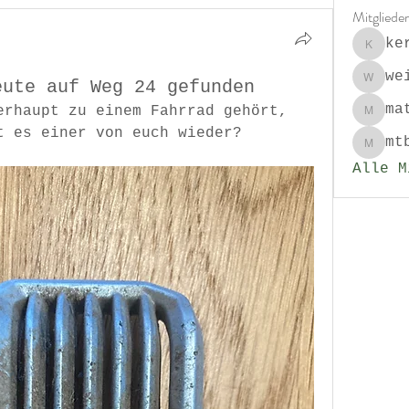
Mitglieder
ke
kersti
we
eute auf Weg 24 gefunden
weilan
ma
erhaupt zu einem Fahrrad gehört, 
mathia
t es einer von euch wieder?
mt
mtbmur
Alle M