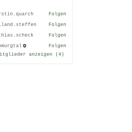
rstin.quarch
Folgen
n.quarch
iland.steffen
Folgen
d.steffen
thias.scheck
Folgen
s.scheck
bmurgtal
Folgen
gtal
itglieder anzeigen (4)