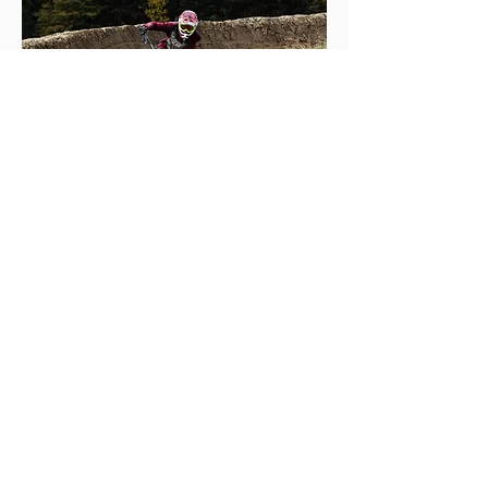
Trail-O-MAT
Für Kids
10 - 14 Jahre
Termine siehe
Übersichtskalender
oder
SPOND.